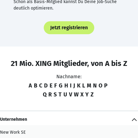
Schon als Basis-Mitglied kannst Du Deine Job-Suche
deutlich optimieren.
Jetzt registrieren
21 Mio. XING Mitglieder, von A bis Z
Nachname:
A
B
C
D
E
F
G
H
I
J
K
L
M
N
O
P
Q
R
S
T
U
V
W
X
Y
Z
Unternehmen
New Work SE