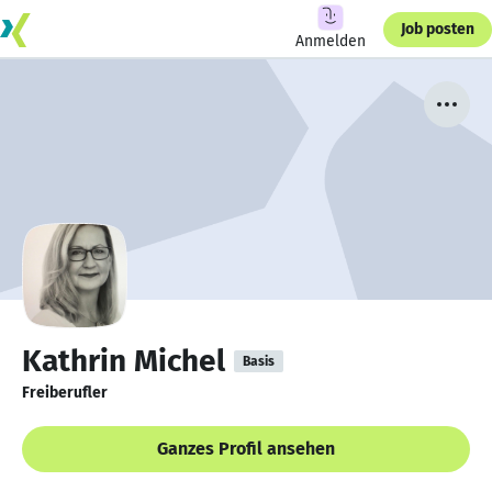
Job posten
Anmelden
Kathrin Michel
Basis
Freiberufler
Ganzes Profil ansehen