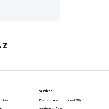
s Z
Services
eichnis
Personalgewinnung mit XING
is
Werben auf XING