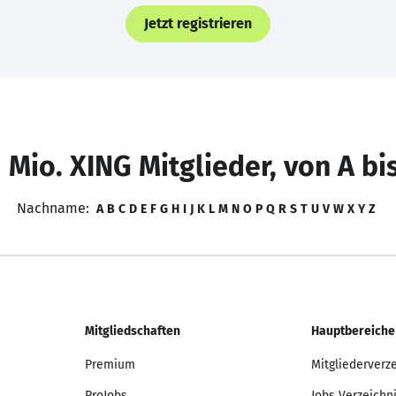
Jetzt registrieren
 Mio. XING Mitglieder, von A bi
Nachname:
A
B
C
D
E
F
G
H
I
J
K
L
M
N
O
P
Q
R
S
T
U
V
W
X
Y
Z
Mitgliedschaften
Hauptbereiche
Premium
Mitgliederverz
ProJobs
Jobs Verzeichn