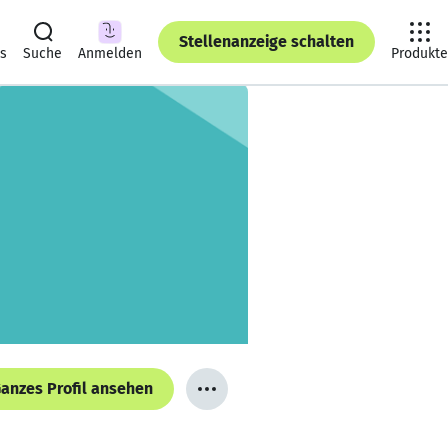
Stellenanzeige schalten
ts
Suche
Anmelden
Produkte
anzes Profil ansehen