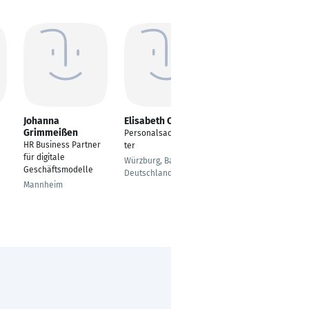
Johanna
Elisabeth Orth
Anastasia
Grimmeißen
Chernyak
Personalsachbearbei
HR Business Partner
Personalreferentin
ter
für digitale
Bad Oeynhausen
Würzburg, Bayern,
Geschäftsmodelle
Deutschland
Mannheim