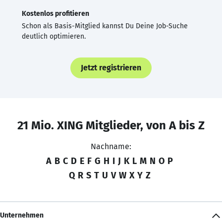
Kostenlos profitieren
Schon als Basis-Mitglied kannst Du Deine Job-Suche
deutlich optimieren.
Jetzt registrieren
21 Mio. XING Mitglieder, von A bis Z
Nachname:
A
B
C
D
E
F
G
H
I
J
K
L
M
N
O
P
Q
R
S
T
U
V
W
X
Y
Z
Unternehmen