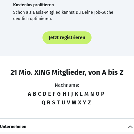
Kostenlos profitieren
Schon als Basis-Mitglied kannst Du Deine Job-Suche
deutlich optimieren.
Jetzt registrieren
21 Mio. XING Mitglieder, von A bis Z
Nachname:
A
B
C
D
E
F
G
H
I
J
K
L
M
N
O
P
Q
R
S
T
U
V
W
X
Y
Z
Unternehmen