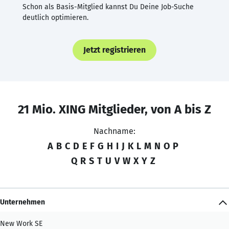
Schon als Basis-Mitglied kannst Du Deine Job-Suche
deutlich optimieren.
Jetzt registrieren
21 Mio. XING Mitglieder, von A bis Z
Nachname:
A
B
C
D
E
F
G
H
I
J
K
L
M
N
O
P
Q
R
S
T
U
V
W
X
Y
Z
Unternehmen
New Work SE