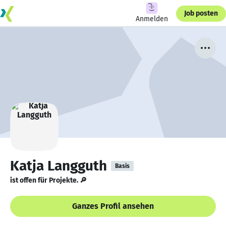
Job posten
Anmelden
Katja Langguth
Basis
ist offen für Projekte. 🔎
Ganzes Profil ansehen