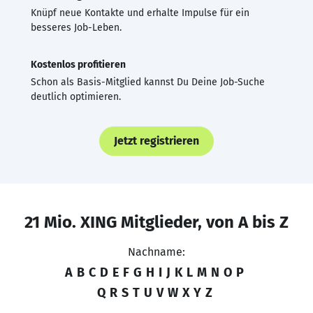
Knüpf neue Kontakte und erhalte Impulse für ein
besseres Job-Leben.
Kostenlos profitieren
Schon als Basis-Mitglied kannst Du Deine Job-Suche
deutlich optimieren.
Jetzt registrieren
21 Mio. XING Mitglieder, von A bis Z
Nachname:
A
B
C
D
E
F
G
H
I
J
K
L
M
N
O
P
Q
R
S
T
U
V
W
X
Y
Z