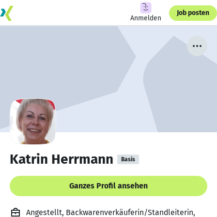
Job posten
Anmelden
Katrin Herrmann
Basis
Ganzes Profil ansehen
Angestellt, Backwarenverkäuferin/Standleiterin,