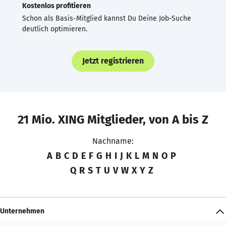
Kostenlos profitieren
Schon als Basis-Mitglied kannst Du Deine Job-Suche
deutlich optimieren.
Jetzt registrieren
21 Mio. XING Mitglieder, von A bis Z
Nachname:
A
B
C
D
E
F
G
H
I
J
K
L
M
N
O
P
Q
R
S
T
U
V
W
X
Y
Z
Unternehmen