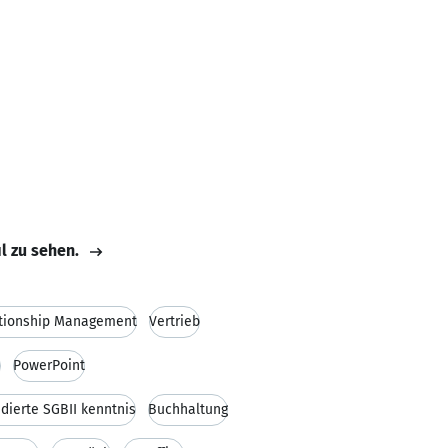
il zu sehen.
tionship Management
Vertrieb
d
PowerPoint
dierte SGBII kenntnis
Buchhaltung