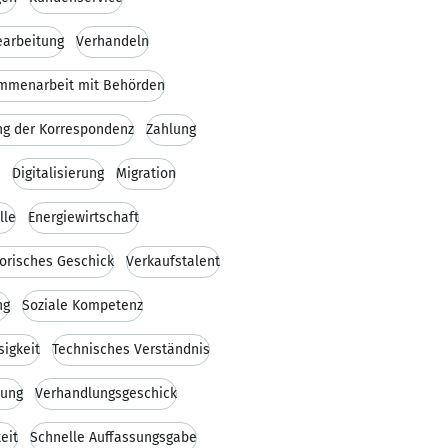
earbeitung
Verhandeln
mmenarbeit mit Behörden
ng der Korrespondenz
Zahlung
Digitalisierung
Migration
lle
Energiewirtschaft
orisches Geschick
Verkaufstalent
ng
Soziale Kompetenz
sigkeit
Technisches Verständnis
tung
Verhandlungsgeschick
eit
Schnelle Auffassungsgabe