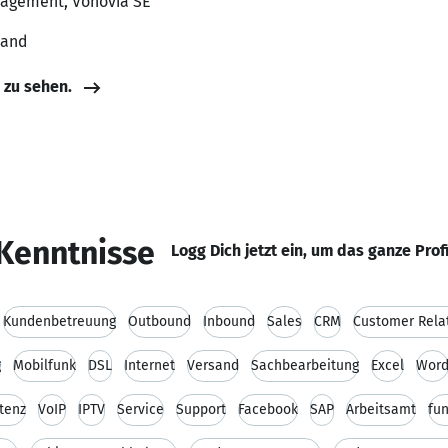
nagement, Vonovia SE
land
e zu sehen.
Kenntnisse
Logg Dich jetzt ein, um das ganze Prof
Kundenbetreuung
Outbound
Inbound
Sales
CRM
Customer Rela
g
Mobilfunk
DSL
Internet
Versand
Sachbearbeitung
Excel
Wor
tenz
VoIP
IPTV
Service
Support
Facebook
SAP
Arbeitsamt
fun