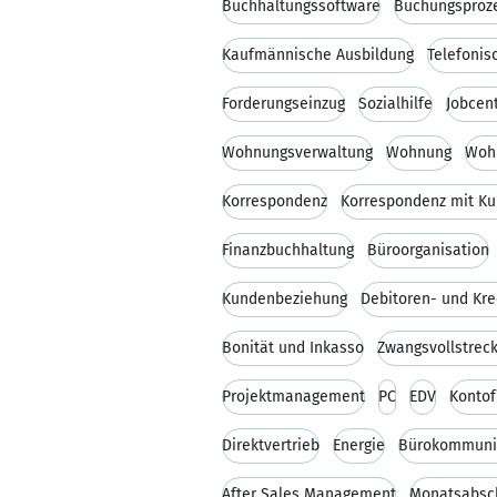
Buchhaltungssoftware
Buchungsproz
Kaufmännische Ausbildung
Telefoni
Forderungseinzug
Sozialhilfe
Jobcen
Wohnungsverwaltung
Wohnung
Woh
Korrespondenz
Korrespondenz mit K
Finanzbuchhaltung
Büroorganisation
Kundenbeziehung
Debitoren- und Kr
Bonität und Inkasso
Zwangsvollstrec
Projektmanagement
PC
EDV
Kontof
Direktvertrieb
Energie
Bürokommuni
After Sales Management
Monatsabsc