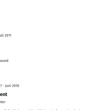
uli 2011
bound
7 - Juni 2010
ent
nter