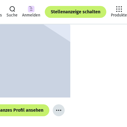
Stellenanzeige schalten
ts
Suche
Anmelden
Produkte
anzes Profil ansehen