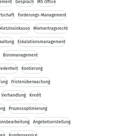
gement
Gespräch
MS Office
tschaft
Forderungs-Management
Mietzinsinkasso
Mietvertragsrecht
waltung
Eskalationsmanagement
Büromanagement
iedenheit
Kontierung
fung
Fristenüberwachung
Verhandlung
Kredit
ung
Prozessoptimierung
onsbearbeitung
Angebotserstellung
gen
Kundenservice