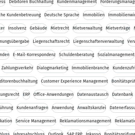
ess
Debitoren Buchhaltung
Kundenmanagement
Forderungsmana
sche Kundenbetreuung
Deutsche Sprache
Immobilien
Immobilienwir
ter
Insolvenz
Gebäude
Mietrecht
Mietverwaltung
Mietverträge
nungsübergabe
Liegenschaftsrecht
Liegenschaftenverwaltung
Ver
unden
E-Mail-Korrespondenz
Schuldenberatung
Sozialmanagement
Zahlungsverkehr
Dialogmarketing
Immobilienbranche
Kundenzufr
editorenbuchhaltung
Customer Experience Management
Bonitätsprü
kungsrecht
ERP
Office-Anwendungen
Datenaustausch
Datenbank
ührung
Kundenanfragen
Anwendung
Anwaltskanzlei
Datenerfass
kation
Service Management
Reklamationsmanagement
Reklamati
hluss
Jahresabschluss
Outlook
SAP ERP
Inkasso
Bonitätsprüfun