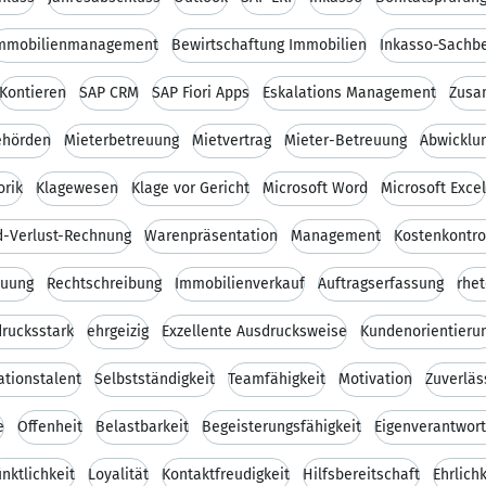
mmobilienmanagement
Bewirtschaftung Immobilien
Inkasso-Sachb
Kontieren
SAP CRM
SAP Fiori Apps
Eskalations Management
Zusa
ehörden
Mieterbetreuung
Mietvertrag
Mieter-Betreuung
Abwicklu
orik
Klagewesen
Klage vor Gericht
Microsoft Word
Microsoft Excel
-Verlust-Rechnung
Warenpräsentation
Management
Kostenkontro
euung
Rechtschreibung
Immobilienverkauf
Auftragserfassung
rhet
rucksstark
ehrgeizig
Exzellente Ausdrucksweise
Kundenorientieru
ationstalent
Selbstständigkeit
Teamfähigkeit
Motivation
Zuverläs
e
Offenheit
Belastbarkeit
Begeisterungsfähigkeit
Eigenverantwor
nktlichkeit
Loyalität
Kontaktfreudigkeit
Hilfsbereitschaft
Ehrlichk