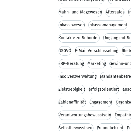
Mahn- und Klagewesen
Aftersales
I
Inkassowesen
Inkassomanagement
Kontakte zu Behörden
Umgang mit B
DSGVO
E-Mail Verschlüsselung
Rhet
ERP-Beratung
Marketing
Gewinn-und
Insolvenzverwaltung
Mandantenbetr
Zielstrebigkeit
erfolgsorientiert
ausd
Zahlenaffinität
Engagement
Organis
Verantwortungsbewusstsein
Empathi
Selbstbewusstsein
Freundlichkeit
Pü