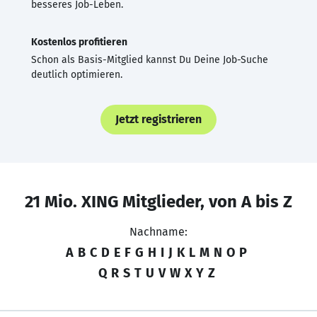
besseres Job-Leben.
Kostenlos profitieren
Schon als Basis-Mitglied kannst Du Deine Job-Suche
deutlich optimieren.
Jetzt registrieren
21 Mio. XING Mitglieder, von A bis Z
Nachname:
A
B
C
D
E
F
G
H
I
J
K
L
M
N
O
P
Q
R
S
T
U
V
W
X
Y
Z