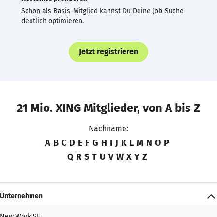
Schon als Basis-Mitglied kannst Du Deine Job-Suche
deutlich optimieren.
Jetzt registrieren
21 Mio. XING Mitglieder, von A bis Z
Nachname:
A
B
C
D
E
F
G
H
I
J
K
L
M
N
O
P
Q
R
S
T
U
V
W
X
Y
Z
Unternehmen
New Work SE