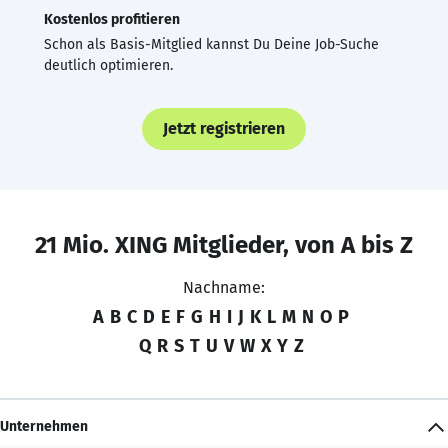
Kostenlos profitieren
Schon als Basis-Mitglied kannst Du Deine Job-Suche
deutlich optimieren.
Jetzt registrieren
21 Mio. XING Mitglieder, von A bis Z
Nachname:
A
B
C
D
E
F
G
H
I
J
K
L
M
N
O
P
Q
R
S
T
U
V
W
X
Y
Z
Unternehmen