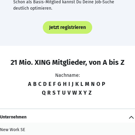
Schon als Basis-Mitglied kannst Du Deine Job-Suche
deutlich optimieren.
Jetzt registrieren
21 Mio. XING Mitglieder, von A bis Z
Nachname:
A
B
C
D
E
F
G
H
I
J
K
L
M
N
O
P
Q
R
S
T
U
V
W
X
Y
Z
Unternehmen
New Work SE