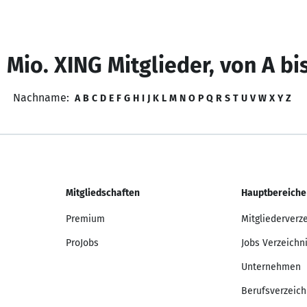
 Mio. XING Mitglieder, von A bi
Nachname:
A
B
C
D
E
F
G
H
I
J
K
L
M
N
O
P
Q
R
S
T
U
V
W
X
Y
Z
Mitgliedschaften
Hauptbereiche
Premium
Mitgliederverz
ProJobs
Jobs Verzeichn
Unternehmen
Berufsverzeich