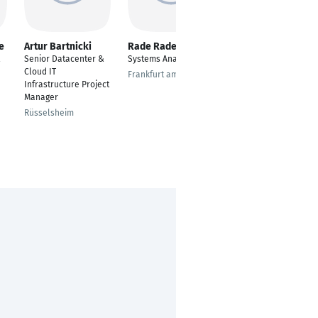
e
Artur Bartnicki
Rade Radenkovic
Torsten Wahle
Senior Datacenter &
Systems Analyst
Chief Executive Officer
Cloud IT
(CEO)
Frankfurt am Main
Infrastructure Project
Hamburg
Manager
Rüsselsheim