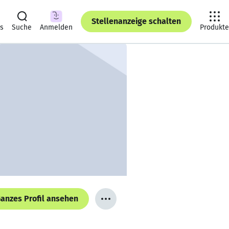
Stellenanzeige schalten
ts
Suche
Anmelden
Produkte
anzes Profil ansehen