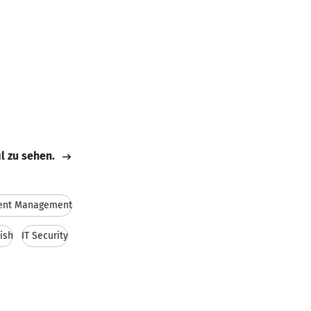
il zu sehen.
dent Management
ish
IT Security