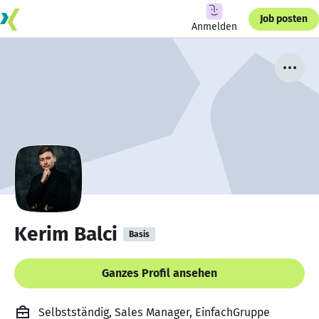
Job posten
Anmelden
Kerim Balci
Basis
Ganzes Profil ansehen
Selbstständig, Sales Manager, EinfachGruppe