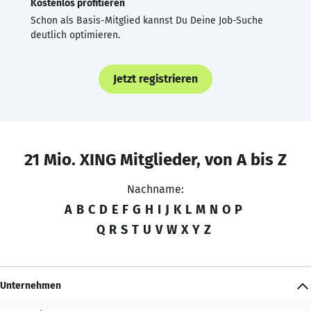
Kostenlos profitieren
Schon als Basis-Mitglied kannst Du Deine Job-Suche
deutlich optimieren.
Jetzt registrieren
21 Mio. XING Mitglieder, von A bis Z
Nachname:
A
B
C
D
E
F
G
H
I
J
K
L
M
N
O
P
Q
R
S
T
U
V
W
X
Y
Z
Unternehmen