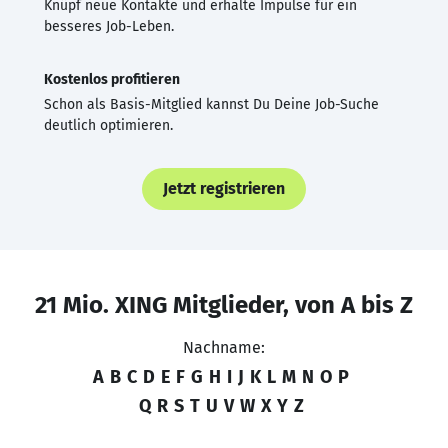
Knüpf neue Kontakte und erhalte Impulse für ein
besseres Job-Leben.
Kostenlos profitieren
Schon als Basis-Mitglied kannst Du Deine Job-Suche
deutlich optimieren.
Jetzt registrieren
21 Mio. XING Mitglieder, von A bis Z
Nachname:
A
B
C
D
E
F
G
H
I
J
K
L
M
N
O
P
Q
R
S
T
U
V
W
X
Y
Z