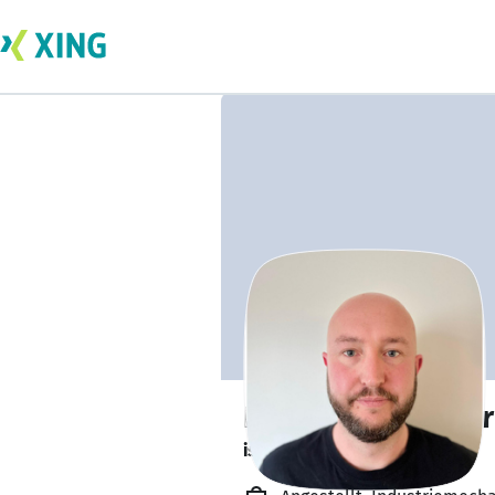
Kevin Eitenmüller
ist gesund und munter. 🥦