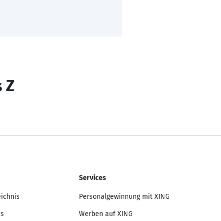
s Z
Services
eichnis
Personalgewinnung mit XING
is
Werben auf XING