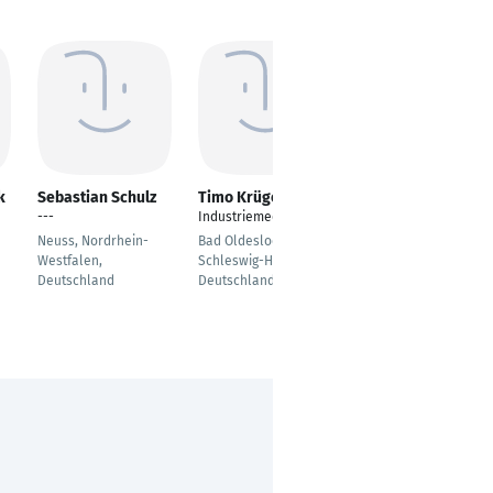
k
Sebastian Schulz
Timo Krüger
Eric Becker
---
Industriemechaniker
Verkaufsmitarbeiter
Neuss, Nordrhein-
Bad Oldesloe,
Köln
Westfalen,
Schleswig-Holstein,
Deutschland
Deutschland