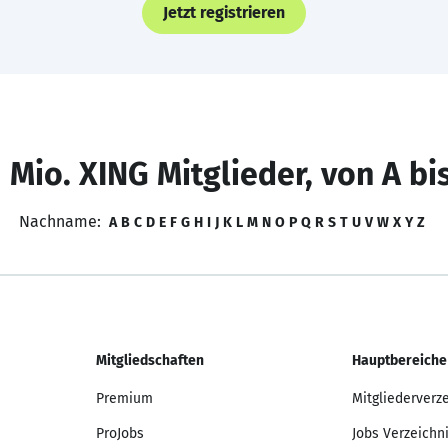
Jetzt registrieren
 Mio. XING Mitglieder, von A bi
Nachname:
A
B
C
D
E
F
G
H
I
J
K
L
M
N
O
P
Q
R
S
T
U
V
W
X
Y
Z
Mitgliedschaften
Hauptbereiche
Premium
Mitgliederverz
ProJobs
Jobs Verzeichn