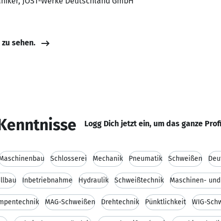
aniker, JOST-Werke Deutschland GmbH
e zu sehen.
Kenntnisse
Logg Dich jetzt ein, um das ganze Prof
Maschinenbau
Schlosserei
Mechanik
Pneumatik
Schweißen
Deu
llbau
Inbetriebnahme
Hydraulik
Schweißtechnik
Maschinen- und
mpentechnik
MAG-Schweißen
Drehtechnik
Pünktlichkeit
WIG-Sch