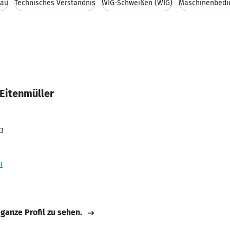
bau
Technisches Verständnis
WIG-Schweißen (WIG)
Maschinenbedi
 Eitenmüller
23
H
 ganze Profil zu sehen.