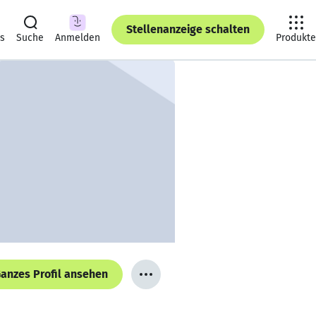
Stellenanzeige schalten
ts
Suche
Anmelden
Produkte
anzes Profil ansehen