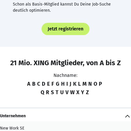
Schon als Basis-Mitglied kannst Du Deine Job-Suche
deutlich optimieren.
Jetzt registrieren
21 Mio. XING Mitglieder, von A bis Z
Nachname:
A
B
C
D
E
F
G
H
I
J
K
L
M
N
O
P
Q
R
S
T
U
V
W
X
Y
Z
Unternehmen
New Work SE