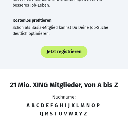
besseres Job-Leben.
Kostenlos profitieren
Schon als Basis-Mitglied kannst Du Deine Job-Suche
deutlich optimieren.
Jetzt registrieren
21 Mio. XING Mitglieder, von A bis Z
Nachname:
A
B
C
D
E
F
G
H
I
J
K
L
M
N
O
P
Q
R
S
T
U
V
W
X
Y
Z