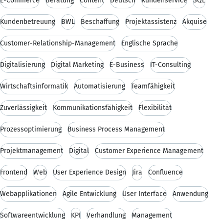
E-Commerce
Beratung
Content
Deutsch
Kundenservice
SQL
Kundenbetreuung
BWL
Beschaffung
Projektassistenz
Akquise
Customer-Relationship-Management
Englische Sprache
Digitalisierung
Digital Marketing
E-Business
IT-Consulting
Wirtschaftsinformatik
Automatisierung
Teamfähigkeit
Zuverlässigkeit
Kommunikationsfähigkeit
Flexibilität
Prozessoptimierung
Business Process Management
Projektmanagement
Digital
Customer Experience Management
Frontend
Web
User Experience Design
Jira
Confluence
Webapplikationen
Agile Entwicklung
User Interface
Anwendung
Softwareentwicklung
KPI
Verhandlung
Management