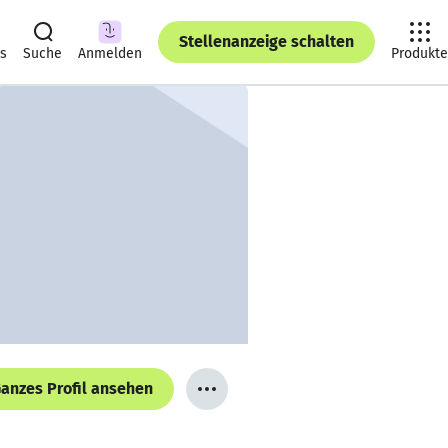
Stellenanzeige schalten
ts
Suche
Anmelden
Produkte
anzes Profil ansehen