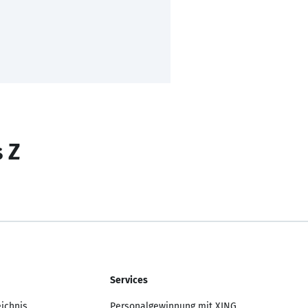
s Z
Services
eichnis
Personalgewinnung mit XING