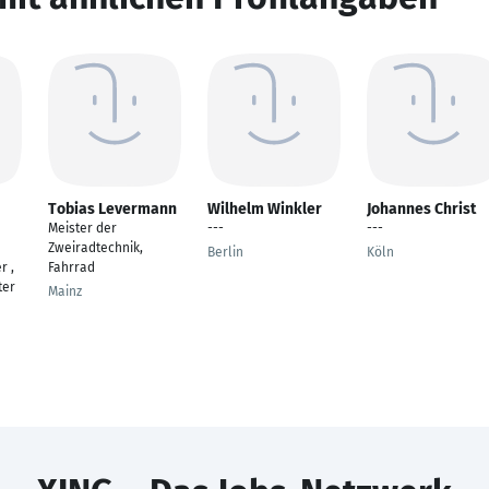
Tobias Levermann
Wilhelm Winkler
Johannes Christ
Meister der
---
---
Zweiradtechnik,
Berlin
Köln
r ,
Fahrrad
ter
Mainz