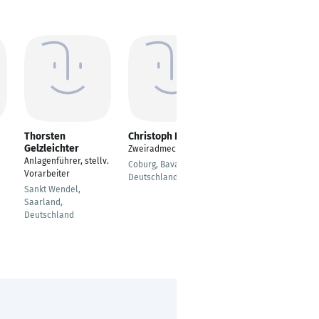
Thorsten
Christoph Kister
Oliver
Gelzleichter
Dammaschke
Zweiradmechaniker
Anlagenführer, stellv.
Zweiradmechaniker /
Coburg, Bavaria,
Vorarbeiter
Abteilungsleiter
Deutschland
Sankt Wendel,
Hamburg
Saarland,
Deutschland