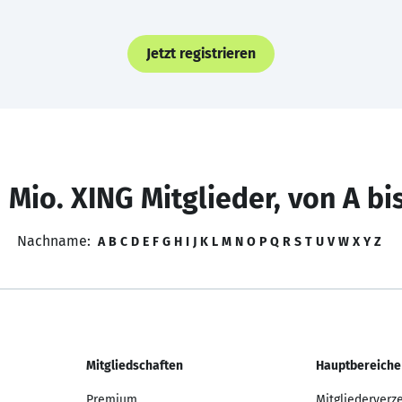
Jetzt registrieren
 Mio. XING Mitglieder, von A bi
Nachname:
A
B
C
D
E
F
G
H
I
J
K
L
M
N
O
P
Q
R
S
T
U
V
W
X
Y
Z
Mitgliedschaften
Hauptbereiche
Premium
Mitgliederverz