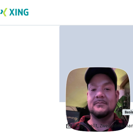
Kevin Schäffer
Basi
Angestellt, Zweiradmechan