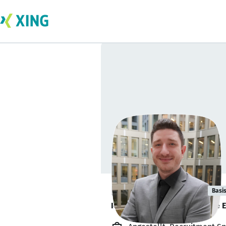
Kevin Schmidt
Basi
Ich helfe Embedded Software E