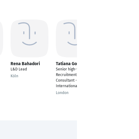
Rena Bahadori
Tatiana Gogu
Bernd Thanner
L&D Lead
Senior high-tech
Recruiter
Recruitment
Köln
Graz
Consultant -
International
London