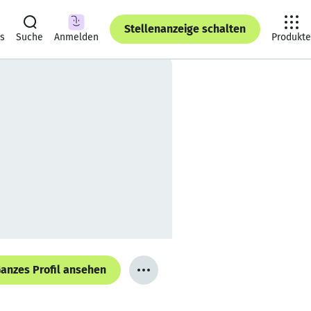
Stellenanzeige schalten
ts
Suche
Anmelden
Produkte
anzes Profil ansehen