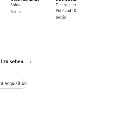
Soldat
Technischer Planer
HR Partner
VoIP und TK Systeme
Berlin
Bochum
Berlin
il zu sehen.
nt Acquisition