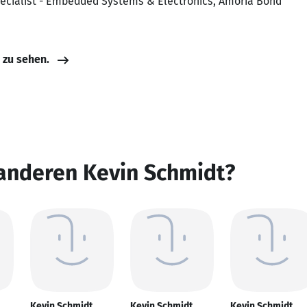
pecialist - Embedded Systems & Electronics, Amoria Bond
e zu sehen.
 anderen Kevin Schmidt?
Kevin Schmidt
Kevin Schmidt
Kevin Schmidt