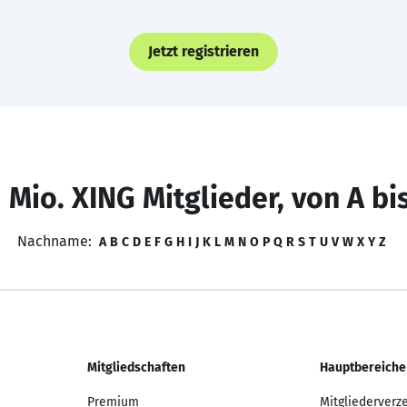
Jetzt registrieren
 Mio. XING Mitglieder, von A bi
Nachname:
A
B
C
D
E
F
G
H
I
J
K
L
M
N
O
P
Q
R
S
T
U
V
W
X
Y
Z
Mitgliedschaften
Hauptbereiche
Premium
Mitgliederverz