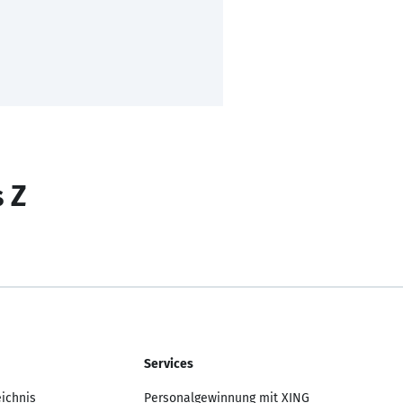
s Z
Services
eichnis
Personalgewinnung mit XING