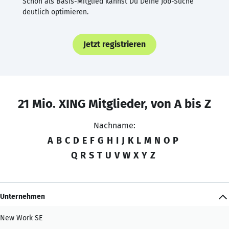
Schon als Basis-Mitglied kannst Du Deine Job-Suche
deutlich optimieren.
Jetzt registrieren
21 Mio. XING Mitglieder, von A bis Z
Nachname:
A
B
C
D
E
F
G
H
I
J
K
L
M
N
O
P
Q
R
S
T
U
V
W
X
Y
Z
Unternehmen
New Work SE