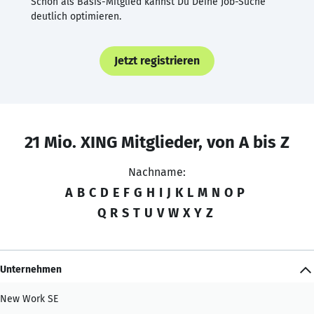
Schon als Basis-Mitglied kannst Du Deine Job-Suche
deutlich optimieren.
Jetzt registrieren
21 Mio. XING Mitglieder, von A bis Z
Nachname:
A
B
C
D
E
F
G
H
I
J
K
L
M
N
O
P
Q
R
S
T
U
V
W
X
Y
Z
Unternehmen
New Work SE