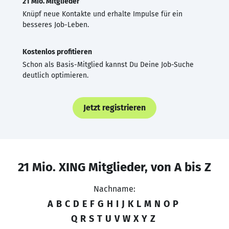
21 Mio. Mitglieder
Knüpf neue Kontakte und erhalte Impulse für ein
besseres Job-Leben.
Kostenlos profitieren
Schon als Basis-Mitglied kannst Du Deine Job-Suche
deutlich optimieren.
Jetzt registrieren
21 Mio. XING Mitglieder, von A bis Z
Nachname:
A
B
C
D
E
F
G
H
I
J
K
L
M
N
O
P
Q
R
S
T
U
V
W
X
Y
Z