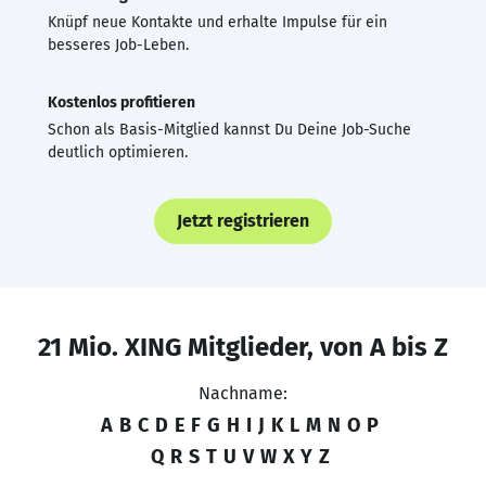
Knüpf neue Kontakte und erhalte Impulse für ein
besseres Job-Leben.
Kostenlos profitieren
Schon als Basis-Mitglied kannst Du Deine Job-Suche
deutlich optimieren.
Jetzt registrieren
21 Mio. XING Mitglieder, von A bis Z
Nachname:
A
B
C
D
E
F
G
H
I
J
K
L
M
N
O
P
Q
R
S
T
U
V
W
X
Y
Z