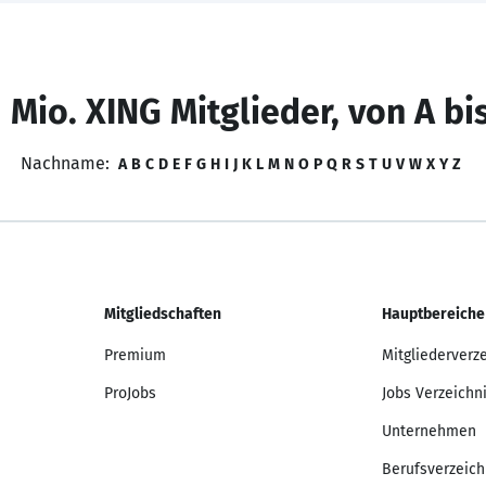
 Mio. XING Mitglieder, von A bi
Nachname:
A
B
C
D
E
F
G
H
I
J
K
L
M
N
O
P
Q
R
S
T
U
V
W
X
Y
Z
Mitgliedschaften
Hauptbereiche
Premium
Mitgliederverz
ProJobs
Jobs Verzeichn
Unternehmen
Berufsverzeich