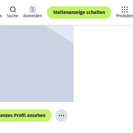
Stellenanzeige schalten
ts
Suche
Anmelden
Produkte
anzes Profil ansehen