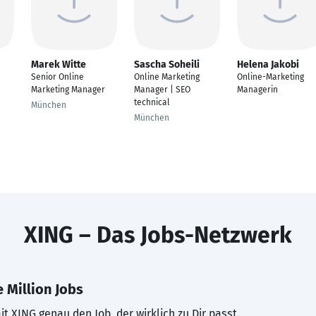
Marek Witte
Sascha Soheili
Helena Jakobi
Senior Online
Online Marketing
Online-Marketing
Marketing Manager
Manager | SEO
Managerin
technical
München
München
XING – Das Jobs-Netzwerk
 Million Jobs
t XING genau den Job, der wirklich zu Dir passt.