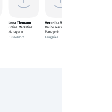
Lena Tiemann
Veronika Wanzeck
Marie-Luise Kruse
Online-Marketing
Online-Marketing
Marketing-Assistent,
Managerin
Managerin
Online-Redakteurin,
Lektorin und Setzerin
Düsseldorf
Lenggries
Bonn