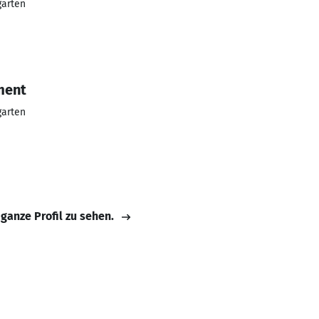
arten
ment
arten
 ganze Profil zu sehen.