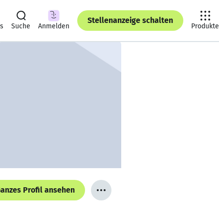
Stellenanzeige schalten
ts
Suche
Anmelden
Produkte
anzes Profil ansehen