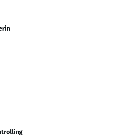
erin
trolling