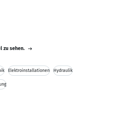
il zu sehen.
nik
Elektroinstallationen
Hydraulik
ung