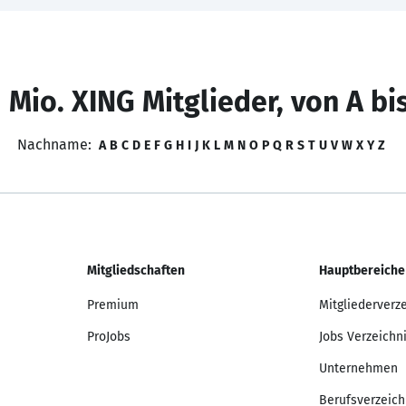
 Mio. XING Mitglieder, von A bi
Nachname:
A
B
C
D
E
F
G
H
I
J
K
L
M
N
O
P
Q
R
S
T
U
V
W
X
Y
Z
Mitgliedschaften
Hauptbereiche
Premium
Mitgliederverz
ProJobs
Jobs Verzeichn
Unternehmen
Berufsverzeich