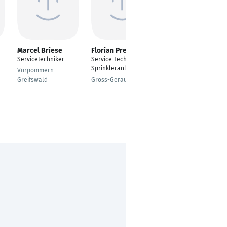
Marcel Briese
Florian Preibisch
Christian Hofmann
Servicetechniker
Service-Techniker für
Montagemitarbeiter
Sprinkleranlagen
Vorpommern
Bad Orb, Hessen,
Greifswald
Gross-Gerau
Deutschland