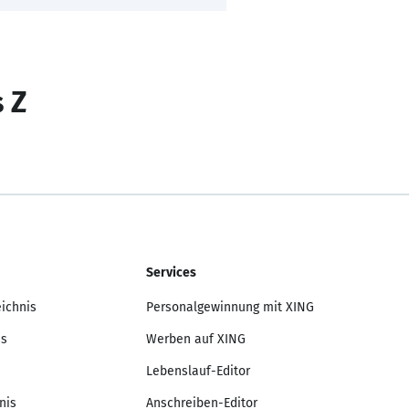
s Z
Services
eichnis
Personalgewinnung mit XING
is
Werben auf XING
Lebenslauf-Editor
nis
Anschreiben-Editor