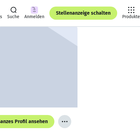
Stellenanzeige schalten
ts
Suche
Anmelden
Produkte
anzes Profil ansehen