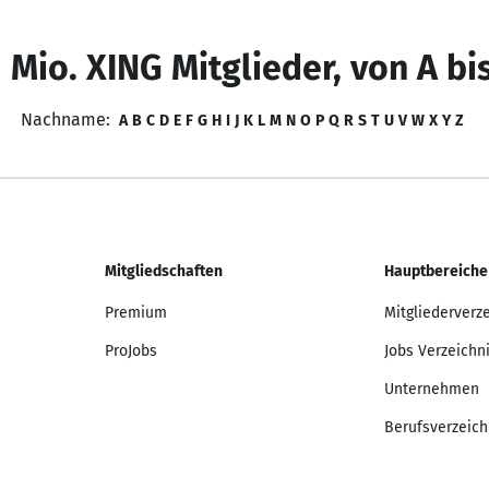
 Mio. XING Mitglieder, von A bi
Nachname:
A
B
C
D
E
F
G
H
I
J
K
L
M
N
O
P
Q
R
S
T
U
V
W
X
Y
Z
Mitgliedschaften
Hauptbereiche
Premium
Mitgliederverz
ProJobs
Jobs Verzeichn
Unternehmen
Berufsverzeich