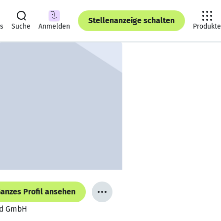
Stellenanzeige schalten
ts
Suche
Anmelden
Produkte
anzes Profil ansehen
and GmbH