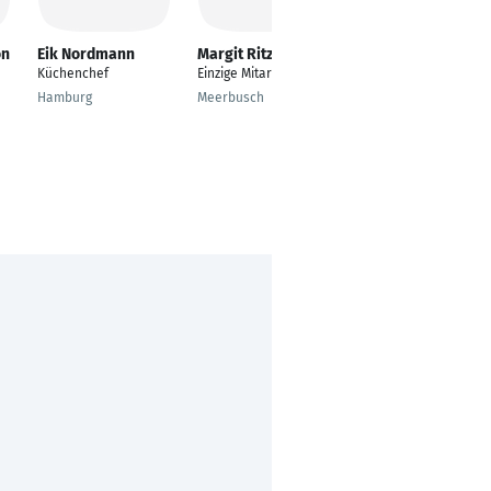
on
Eik Nordmann
Margit Ritzka
Thomas Hobein
Küchenchef
Einzige Mitarbeiterin
Denker und Macher
Hamburg
Meerbusch
Darmstadt