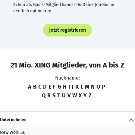
Schon als Basis-Mitglied kannst Du Deine Job-Suche
deutlich optimieren.
Jetzt registrieren
21 Mio. XING Mitglieder, von A bis Z
Nachname:
A
B
C
D
E
F
G
H
I
J
K
L
M
N
O
P
Q
R
S
T
U
V
W
X
Y
Z
Unternehmen
New Work SE