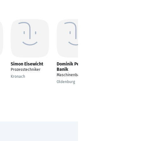
Simon Eisewicht
Dominik Peter
Mathias Kießling
Banik
Prozesstechniker
Senior Expert
Maschinenbau
Manufacturing
Kronach
Engineering
Oldenburg
Arnstadt