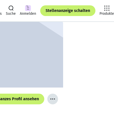
Stellenanzeige schalten
ts
Suche
Anmelden
Produkte
anzes Profil ansehen