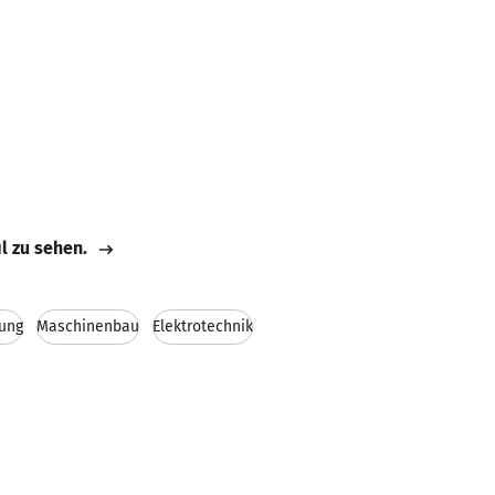
il zu sehen.
ung
Maschinenbau
Elektrotechnik