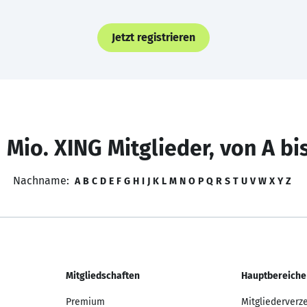
Jetzt registrieren
 Mio. XING Mitglieder, von A bi
Nachname:
A
B
C
D
E
F
G
H
I
J
K
L
M
N
O
P
Q
R
S
T
U
V
W
X
Y
Z
Mitgliedschaften
Hauptbereiche
Premium
Mitgliederverz