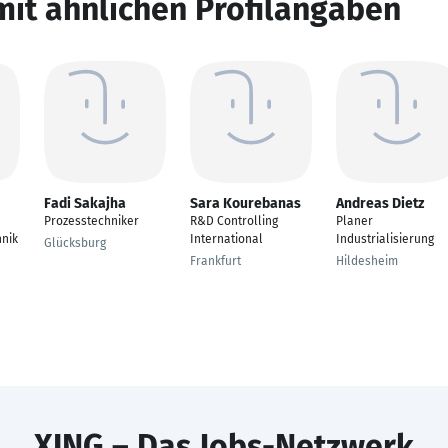
mit ähnlichen Profilangaben
Fadi Sakajha
Sara Kourebanas
Andreas Dietz
Prozesstechniker
R&D Controlling
Planer
nik
International
Industrialisierung
Glücksburg
Frankfurt
Hildesheim
XING – Das Jobs-Netzwerk