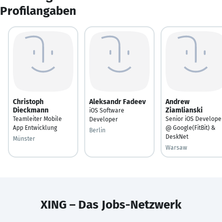
Profilangaben
Christoph
Aleksandr Fadeev
Andrew
Dieckmann
Ziamlianski
iOS Software
Teamleiter Mobile
Senior iOS Develope
Developer
App Entwicklung
@ Google(FitBit) &
Berlin
DeskNet
Münster
Warsaw
XING – Das Jobs-Netzwerk