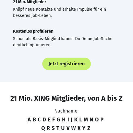
21 Mio. Mitglieder
Knüpf neue Kontakte und erhalte Impulse für ein
besseres Job-Leben.
Kostenlos profitieren
Schon als Basis-Mitglied kannst Du Deine Job-Suche
deutlich optimieren.
Jetzt registrieren
21 Mio. XING Mitglieder, von A bis Z
Nachname:
A
B
C
D
E
F
G
H
I
J
K
L
M
N
O
P
Q
R
S
T
U
V
W
X
Y
Z