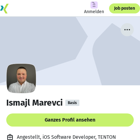
Job posten
Anmelden
Ismajl Marevci
Basis
Ganzes Profil ansehen
Angestellt, iOS Software Developer, TENTON