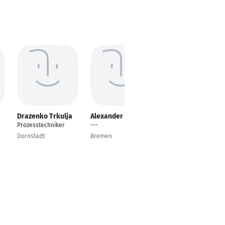
Drazenko Trkulja
Alexander Mai
Dominik Quinten
Prozesstechniker
---
Freigabe- und
Releasemanagement
Dornstadt
Bremen
Wolfsburg