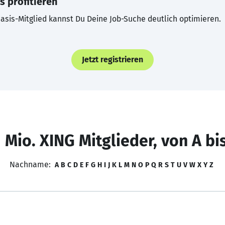
s profitieren
asis-Mitglied kannst Du Deine Job-Suche deutlich optimieren.
Jetzt registrieren
 Mio. XING Mitglieder, von A bi
Nachname:
A
B
C
D
E
F
G
H
I
J
K
L
M
N
O
P
Q
R
S
T
U
V
W
X
Y
Z