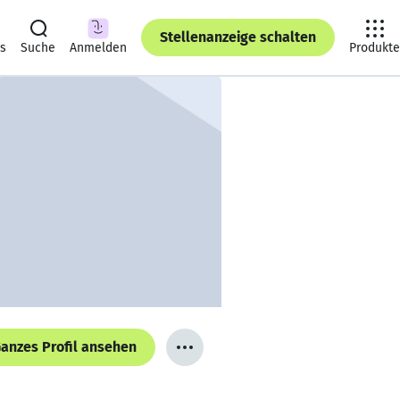
Stellenanzeige schalten
ts
Suche
Anmelden
Produkte
anzes Profil ansehen