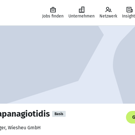
Jobs finden
Unternehmen
Netzwerk
Insigh
apanagiotidis
Basis
G
ager, Wiesheu GmbH