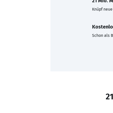
21 Mio. M
Knüpf neue 
Kostenlo
Schon als B
21