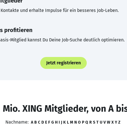
itglieder
Kontakte und erhalte Impulse für ein besseres Job-Leben.
s profitieren
asis-Mitglied kannst Du Deine Job-Suche deutlich optimieren.
Jetzt registrieren
 Mio. XING Mitglieder, von A bi
Nachname:
A
B
C
D
E
F
G
H
I
J
K
L
M
N
O
P
Q
R
S
T
U
V
W
X
Y
Z