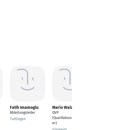
Fatih Imamoglu
Mario Waiz
André Auerbach
Abteilungsleiter
QVP
Leiter Strategisches
(Qualitätsvorausplan
Qualitätsmanagement
Tuttlingen
er)
Ennepetal
Sinsheim