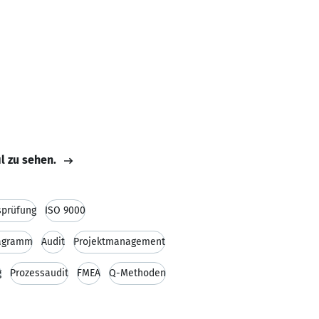
il zu sehen.
sprüfung
ISO 9000
iagramm
Audit
Projektmanagement
g
Prozessaudit
FMEA
Q-Methoden