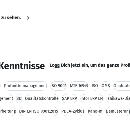
e zu sehen.
Kenntnisse
Logg Dich jetzt ein, um das ganze Prof
e
Prüfmittelmanagement
ISO 9001
IATF 16949
ISO
QMS
Qualität
gement
8D
Qualitätskontrolle
SAP ERP
Infor ERP LN
Ishikawa-D
rbeitung
DIN EN ISO 9001:2015
PDCA-Zyklus
Kano-m
Bemusterun