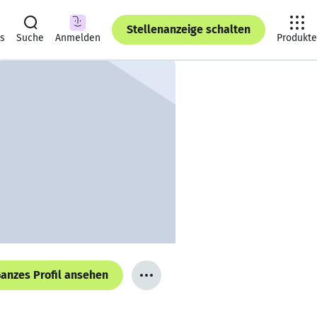
Stellenanzeige schalten
ts
Suche
Anmelden
Produkte
anzes Profil ansehen