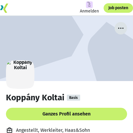
Job posten
Anmelden
Koppány Koltai
Basis
Ganzes Profil ansehen
Angestellt, Werkleiter, Haas&Sohn