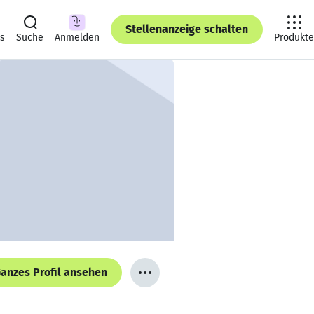
Stellenanzeige schalten
ts
Suche
Anmelden
Produkte
anzes Profil ansehen