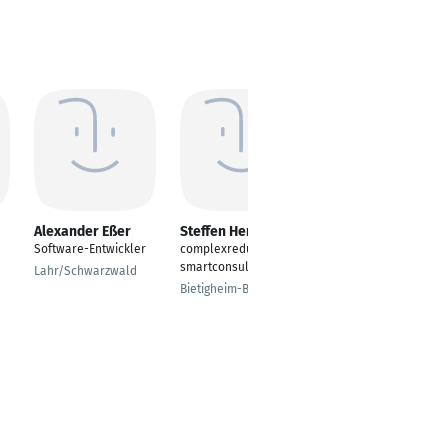
Alexander Eßer
Steffen Herr
Michél Dittmar
Software-Entwickler
complexredugyzer &
IT Application
smartconsultant
Manager
Lahr/Schwarzwald
Bietigheim-Bissingen
Leipzig