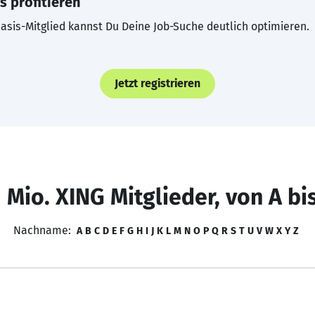
s profitieren
asis-Mitglied kannst Du Deine Job-Suche deutlich optimieren.
Jetzt registrieren
 Mio. XING Mitglieder, von A bi
Nachname:
A
B
C
D
E
F
G
H
I
J
K
L
M
N
O
P
Q
R
S
T
U
V
W
X
Y
Z