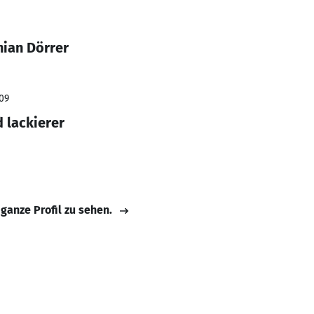
nian Dörrer
009
 lackierer
 ganze Profil zu sehen.