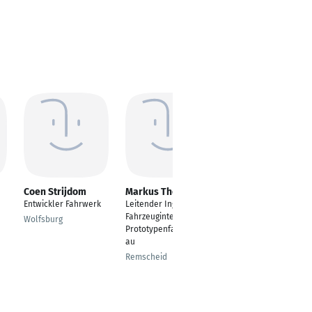
Coen Strijdom
Markus Thomas
Yuliya Sviderska
Entwickler Fahrwerk
Leitender Ingenieur
Travel Manager
Fahrzeugintegration/
Wolfsburg
Lviv
Prototypenfahrzeugb
au
Remscheid