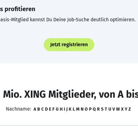
s profitieren
asis-Mitglied kannst Du Deine Job-Suche deutlich optimieren.
Jetzt registrieren
 Mio. XING Mitglieder, von A bi
Nachname:
A
B
C
D
E
F
G
H
I
J
K
L
M
N
O
P
Q
R
S
T
U
V
W
X
Y
Z