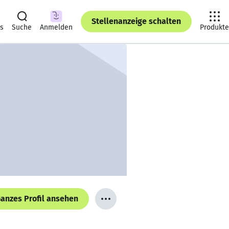
Stellenanzeige schalten
ts
Suche
Anmelden
Produkte
anzes Profil ansehen