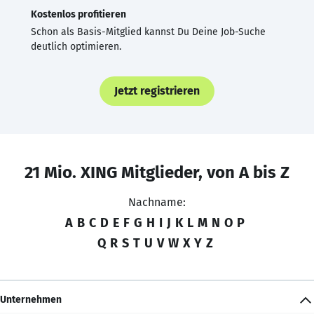
Kostenlos profitieren
Schon als Basis-Mitglied kannst Du Deine Job-Suche
deutlich optimieren.
Jetzt registrieren
21 Mio. XING Mitglieder, von A bis Z
Nachname:
A
B
C
D
E
F
G
H
I
J
K
L
M
N
O
P
Q
R
S
T
U
V
W
X
Y
Z
Unternehmen