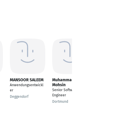
MANSOOR SALEEM
Muhammad
Banupriya
Mohsin
Valluvan
Anwendungsentwickl
Senior Software
Information
er
Engineer
technology
Deggendorf
Dortmund
Stuttgart