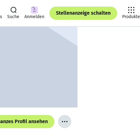
Stellenanzeige schalten
ts
Suche
Anmelden
Produkte
anzes Profil ansehen