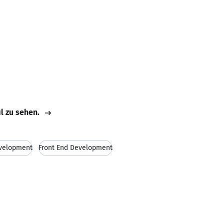
il zu sehen.
velopment
Front End Development