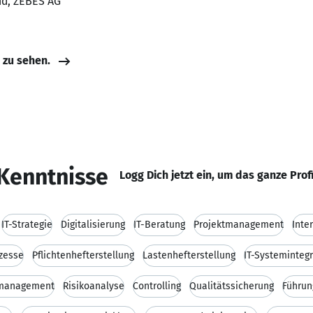
nd, ZEBES AG
e zu sehen.
Kenntnisse
Logg Dich jetzt ein, um das ganze Prof
IT-Strategie
Digitalisierung
IT-Beratung
Projektmanagement
Int
zesse
Pflichtenhefterstellung
Lastenhefterstellung
IT-Systemintegr
omanagement
Risikoanalyse
Controlling
Qualitätssicherung
Führun