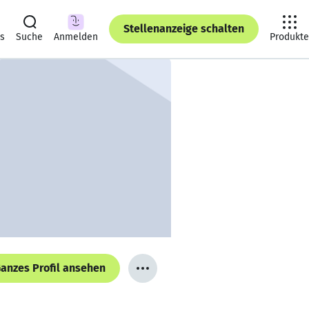
Stellenanzeige schalten
ts
Suche
Anmelden
Produkte
anzes Profil ansehen