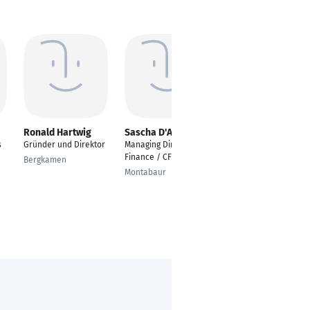
Ronald Hartwig
Sascha D'Avis
Andreas Bodmann
s
Gründer und Direktor
Managing Director
Senior Director
Finance / CFO
Marketing &
Bergkamen
Communications
Montabaur
Paris