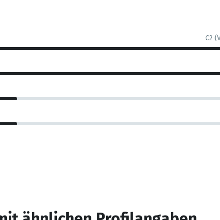
C2 (
mit ähnlichen Profilangaben