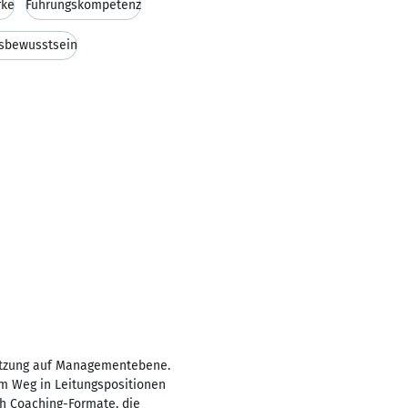
rke
Führungskompetenz
sbewusstsein
tützung auf Managementebene.
m Weg in Leitungspositionen
ch Coaching-Formate, die