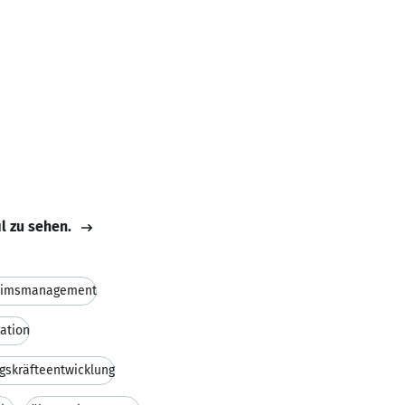
il zu sehen.
erimsmanagement
ation
gskräfteentwicklung