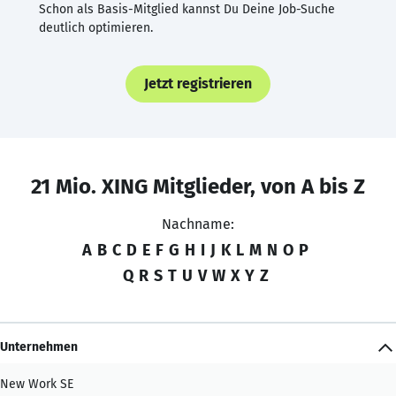
Schon als Basis-Mitglied kannst Du Deine Job-Suche
deutlich optimieren.
Jetzt registrieren
21 Mio. XING Mitglieder, von A bis Z
Nachname:
A
B
C
D
E
F
G
H
I
J
K
L
M
N
O
P
Q
R
S
T
U
V
W
X
Y
Z
Unternehmen
New Work SE