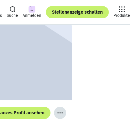
Stellenanzeige schalten
ts
Suche
Anmelden
Produkte
anzes Profil ansehen