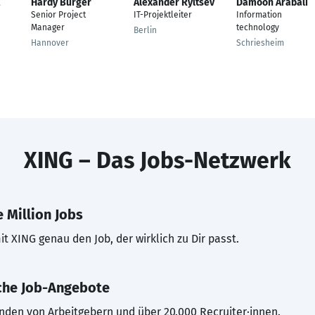
Hardy Bürger
Alexander Ryltsev
Damoon Arabali
Senior Project
IT-Projektleiter
Information
Manager
technology
Berlin
Hannover
Schriesheim
XING – Das Jobs-Netzwerk
 Million Jobs
t XING genau den Job, der wirklich zu Dir passt.
che Job-Angebote
inden von Arbeitgebern und über 20.000 Recruiter·innen.