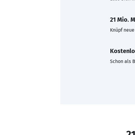
21 Mio. M
Knüpf neue 
Kostenlo
Schon als B
21