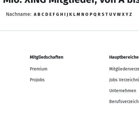
Nachname:
A
B
C
D
E
F
G
H
I
J
K
L
M
N
O
P
Q
R
S
T
U
V
W
X
Y
Z
Mitgliedschaften
Hauptbereiche
Premium
Mitgliederverz
ProJobs
Jobs Verzeichn
Unternehmen
Berufsverzeich