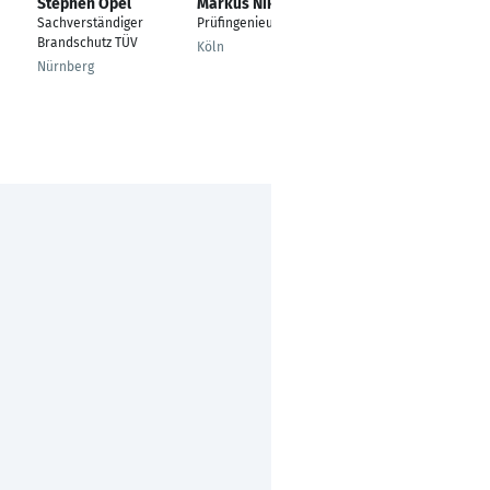
Stephen Opel
Markus Nikolai
Henry Hochmüller
Sachverständiger
Prüfingenieur
Projektmanager /
Brandschutz TÜV
PMO / Consultant /
Köln
Interim-Manager
Nürnberg
Kaltenkirchen