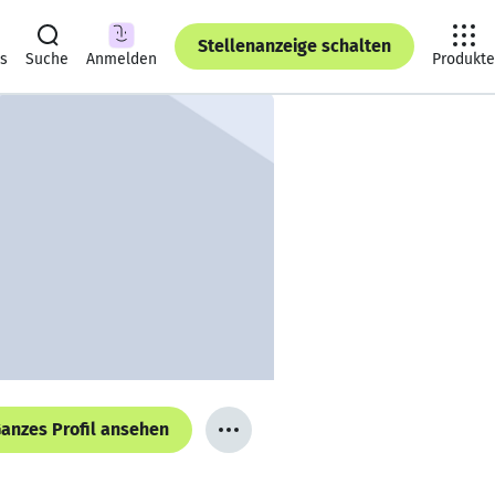
Stellenanzeige schalten
ts
Suche
Anmelden
Produkte
anzes Profil ansehen