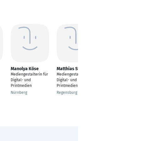
Manolya Köse
Matthias Stadler
Irina Schner
Mediengestalterin für
Mediengestalter für
---
Digital- und
Digital- und
Schwarzenbek
Printmedien
Printmedien
Nürnberg
Regensburg