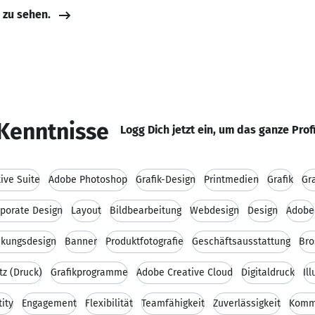
e zu sehen.
Kenntnisse
Logg Dich jetzt ein, um das ganze Prof
ive Suite
Adobe Photoshop
Grafik-Design
Printmedien
Grafik
Gr
porate Design
Layout
Bildbearbeitung
Webdesign
Design
Adobe
ckungsdesign
Banner
Produktfotografie
Geschäftsausstattung
Bro
tz (Druck)
Grafikprogramme
Adobe Creative Cloud
Digitaldruck
Il
ity
Engagement
Flexibilität
Teamfähigkeit
Zuverlässigkeit
Kommu