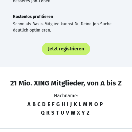
besseres Job-Leben.
Kostenlos profitieren
Schon als Basis-Mitglied kannst Du Deine Job-Suche
deutlich optimieren.
Jetzt registrieren
21 Mio. XING Mitglieder, von A bis Z
Nachname:
A
B
C
D
E
F
G
H
I
J
K
L
M
N
O
P
Q
R
S
T
U
V
W
X
Y
Z