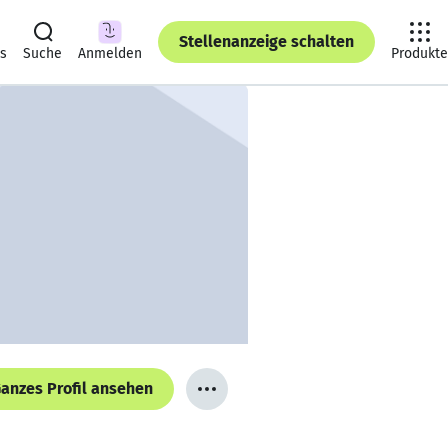
Stellenanzeige schalten
ts
Suche
Anmelden
Produkte
anzes Profil ansehen