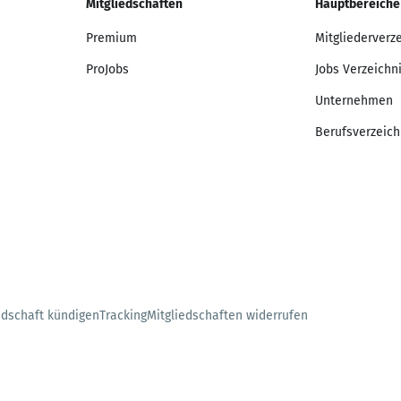
Mitgliedschaften
Hauptbereiche
Premium
Mitgliederverz
ProJobs
Jobs Verzeichn
Unternehmen
Berufsverzeich
edschaft kündigen
Tracking
Mitgliedschaften widerrufen