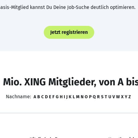
asis-Mitglied kannst Du Deine Job-Suche deutlich optimieren.
Jetzt registrieren
 Mio. XING Mitglieder, von A bi
Nachname:
A
B
C
D
E
F
G
H
I
J
K
L
M
N
O
P
Q
R
S
T
U
V
W
X
Y
Z