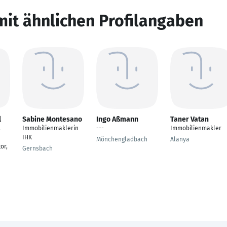
mit ähnlichen Profilangaben
l
Sabine Montesano
Ingo Aßmann
Taner Vatan
,
Immobilienmaklerin
---
Immobilienmakler
IHK
Mönchengladbach
Alanya
or,
Gernsbach