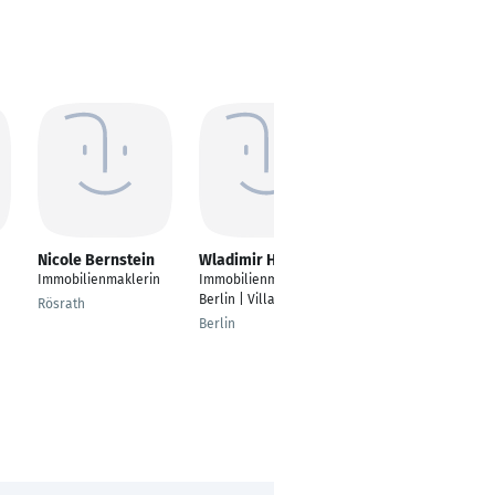
Nicole Bernstein
Wladimir Hoch
Thomas Schüttler
Immobilienmaklerin
Immobilienmakler in
Wohnungsberater
Berlin | VillaBerlin
Rösrath
Leverkusen
Berlin