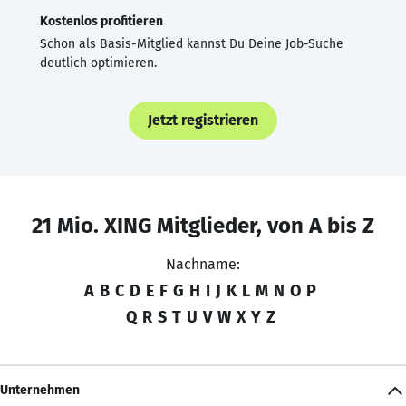
Kostenlos profitieren
Schon als Basis-Mitglied kannst Du Deine Job-Suche
deutlich optimieren.
Jetzt registrieren
21 Mio. XING Mitglieder, von A bis Z
Nachname:
A
B
C
D
E
F
G
H
I
J
K
L
M
N
O
P
Q
R
S
T
U
V
W
X
Y
Z
Unternehmen